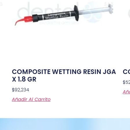
COMPOSITE WETTING RESIN JGA
C
X 1.8 GR
$
5
$
92,234
Aña
Añadir Al Carrito