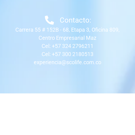
Contacto:
Carrera 55 # 152B - 68, Etapa 3, Oficina 809,
Centro Empresarial Maz
Cel: +57 324 2796211
Cel: +57 300 2180513
experiencia@scolife.com.co