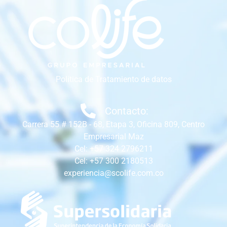
Política de Tratamiento de datos
Contacto:
Carrera 55 # 152B - 68, Etapa 3, Oficina 809, Centro
Empresarial Maz
Cel: +57 324 2796211
Cel: +57 300 2180513
experiencia@scolife.com.co