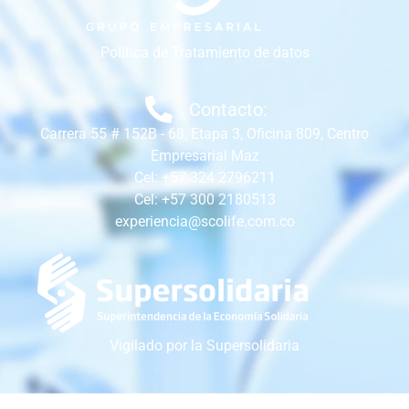
Política de Tratamiento de datos
Contacto:
Carrera 55 # 152B - 68, Etapa 3, Oficina 809, Centro
Empresarial Maz
Cel: +57 324 2796211
Cel: +57 300 2180513
experiencia@scolife.com.co
Vigilado por la Supersolidaria