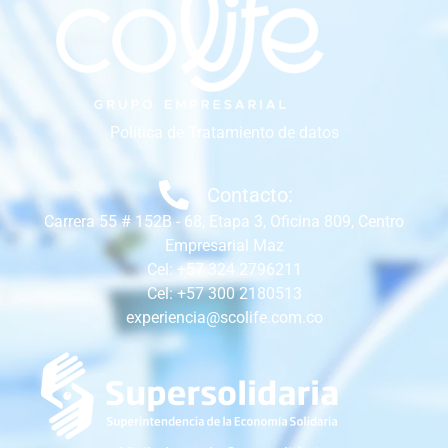
Política de Tratamiento de datos
Contacto:
Carrera 55 # 152B - 68, Etapa 3, Oficina 809, Centro
Empresarial Maz
Cel: +57 324 2796211
Cel: +57 300 2180513
experiencia@scolife.com.co