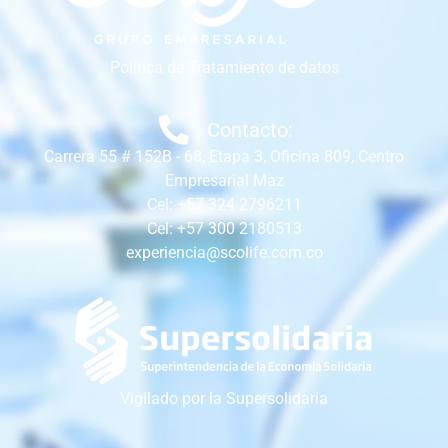
Política de Tratamiento de datos
Contacto:
Carrera 55 # 152B - 68, Etapa 3, Oficina 809, Centro
Empresarial Maz
Cel: +57 324 2796211
Cel: +57 300 2180513
experiencia@scolife.com.co
Vigilado por la Supersolidaria