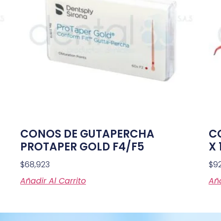
CONOS DE GUTAPERCHA
C
PROTAPER GOLD F4/F5
X 
$
68,923
$
9
Añadir Al Carrito
Aña