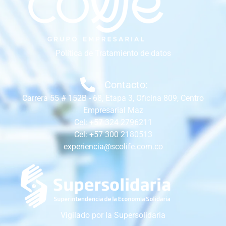
Política de Tratamiento de datos
Contacto:
Carrera 55 # 152B - 68, Etapa 3, Oficina 809, Centro
Empresarial Maz
Cel: +57 324 2796211
Cel: +57 300 2180513
experiencia@scolife.com.co
Vigilado por la Supersolidaria