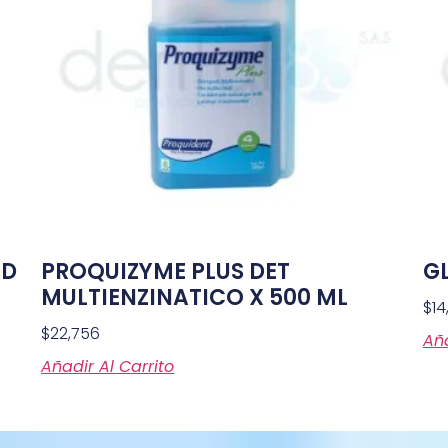
AD
PROQUIZYME PLUS DET
G
MULTIENZINATICO X 500 ML
$
14
$
22,756
Aña
Añadir Al Carrito