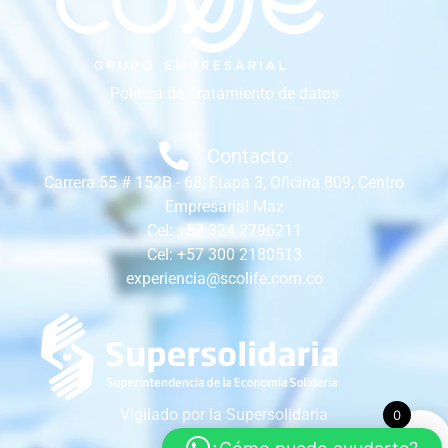
Política de Tratamiento de datos
Contacto:
Carrera 55 # 152B - 68, Etapa 3, Oficina 809, Centro
Empresarial Maz
Cel: +57 324 2796211
Cel: +57 300 2180513
experiencia@scolife.com.co
Vigilado por la Supersolidaria
0