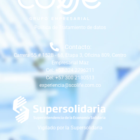
Política de Tratamiento de datos
Contacto:
Carrera 55 # 152B - 68, Etapa 3, Oficina 809, Centro
Empresarial Maz
Cel: +57 324 2796211
Cel: +57 300 2180513
experiencia@scolife.com.co
Vigilado por la Supersolidaria