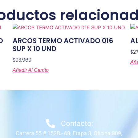
oductos relaciona
O
ARCOS TERMO ACTIVADO 016
AL
SUP X 10 UND
$
27
$
93,969
Aña
Añadir Al Carrito
Contacto:
Carrera 55 # 152B - 68, Etapa 3, Oficina 809,