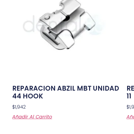
REPARACION ABZIL MBT UNIDAD
R
44 HOOK
11
$
1,942
$
1,
Añadir Al Carrito
Aña