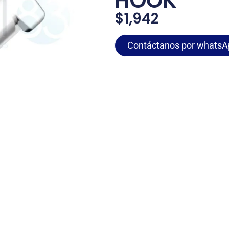
HOOK
$
1,942
Contáctanos por whatsA