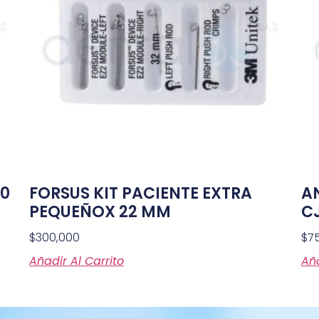
20
FORSUS KIT PACIENTE EXTRA
A
PEQUEÑOX 22 MM
CJ
$
300,000
$
7
Añadir Al Carrito
Aña