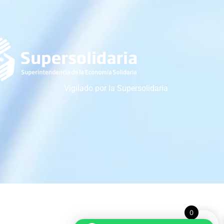
Vigilado por la Supersolidaria
0