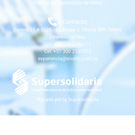
Política de Tratamiento de datos
Contacto:
Carrera 55 # 152B - 68, Etapa 3, Oficina 809, Centro
Empresarial Maz
Cel: +57 324 2796211
Cel: +57 300 2180513
experiencia@scolife.com.co
Vigilado por la Supersolidaria