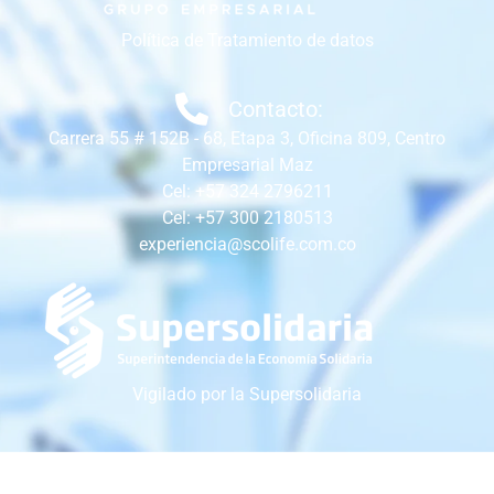
Política de Tratamiento de datos
Contacto:
Carrera 55 # 152B - 68, Etapa 3, Oficina 809, Centro
Empresarial Maz
Cel: +57 324 2796211
Cel: +57 300 2180513
experiencia@scolife.com.co
Vigilado por la Supersolidaria