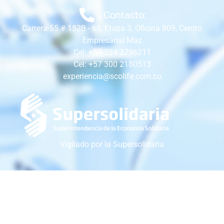
Contacto:
Carrera 55 # 152B - 68, Etapa 3, Oficina 809, Centro
Empresarial Maz
Cel: +57 324 2796211
Cel: +57 300 2180513
experiencia@scolife.com.co
Vigilado por la Supersolidaria