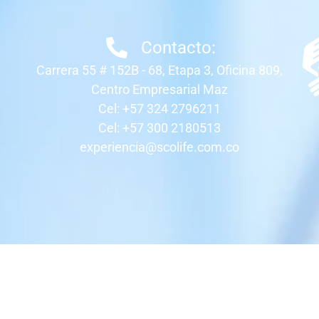
Contacto:
Carrera 55 # 152B - 68, Etapa 3, Oficina 809,
Centro Empresarial Maz
Cel: +57 324 2796211
Cel: +57 300 2180513
experiencia@scolife.com.co