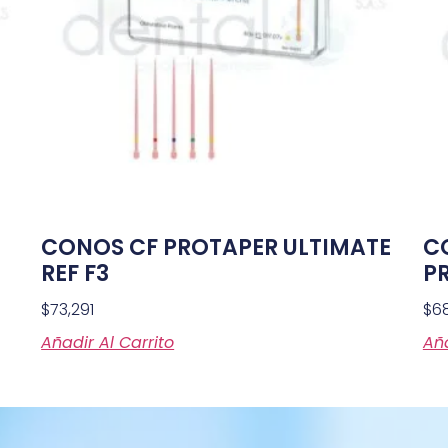
CONOS CF PROTAPER ULTIMATE
C
REF F3
P
$
73,291
$
6
Añadir Al Carrito
Aña