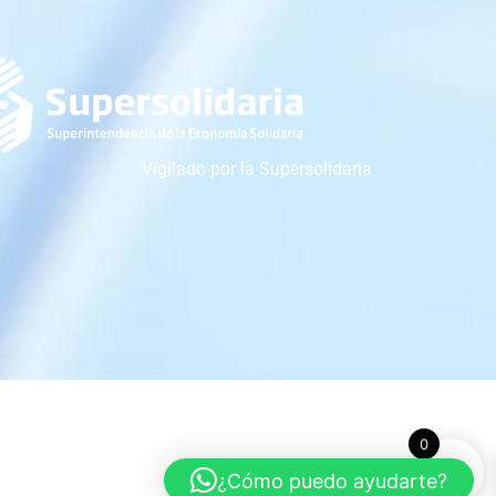
Vigilado por la Supersolidaria
0
¿Cómo puedo ayudarte?