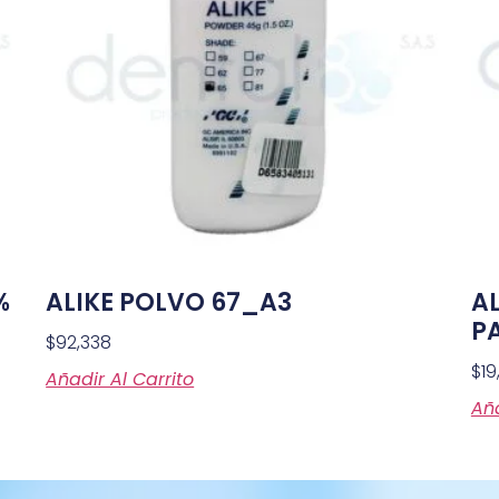
%
ALIKE POLVO 67_A3
A
PA
$
92,338
$
19
Añadir Al Carrito
Aña