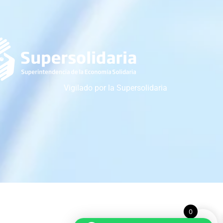
Vigilado por la Supersolidaria
0