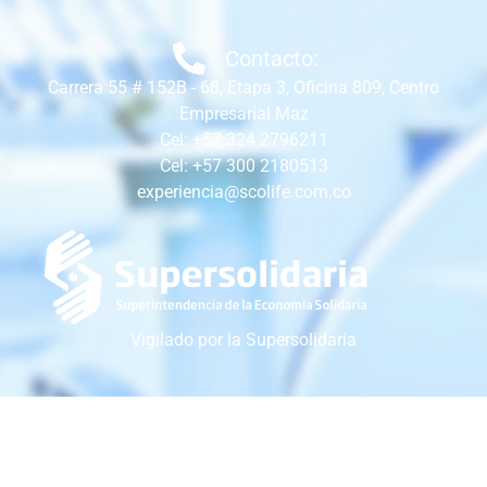
Contacto:
Carrera 55 # 152B - 68, Etapa 3, Oficina 809, Centro
Empresarial Maz
Cel: +57 324 2796211
Cel: +57 300 2180513
experiencia@scolife.com.co
Vigilado por la Supersolidaria