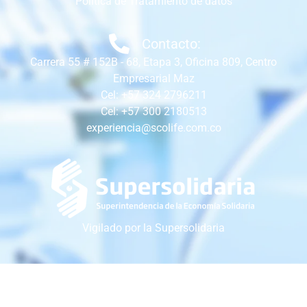
Política de Tratamiento de datos
Contacto:
Carrera 55 # 152B - 68, Etapa 3, Oficina 809, Centro
Empresarial Maz
Cel: +57 324 2796211
Cel: +57 300 2180513
experiencia@scolife.com.co
Vigilado por la Supersolidaria