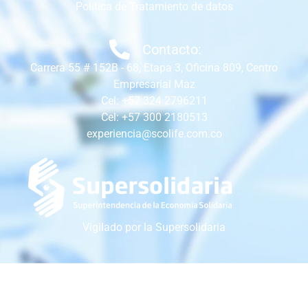
Política de Tratamiento de datos
Contacto:
Carrera 55 # 152B - 68, Etapa 3, Oficina 809, Centro
Empresarial Maz
Cel: +57 324 2796211
Cel: +57 300 2180513
experiencia@scolife.com.co
Vigilado por la Supersolidaria