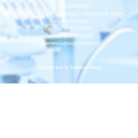
Contacto:
Carrera 55 # 152B - 68, Etapa 3, Oficina 809, Centro
Empresarial Maz
Cel: +57 324 2796211
Cel: +57 300 2180513
experiencia@scolife.com.co
Vigilado por la Supersolidaria