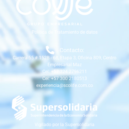
Política de Tratamiento de datos
Contacto:
Carrera 55 # 152B - 68, Etapa 3, Oficina 809, Centro
Empresarial Maz
Cel: +57 324 2796211
Cel: +57 300 2180513
experiencia@scolife.com.co
Vigilado por la Supersolidaria