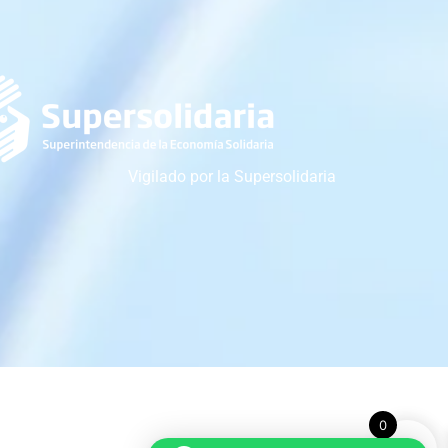
Vigilado por la Supersolidaria
0