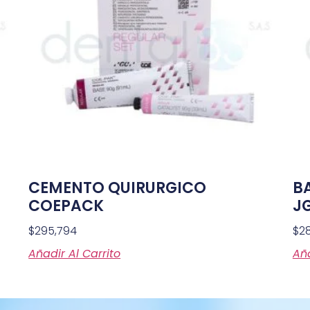
CEMENTO QUIRURGICO
B
COEPACK
J
$
295,794
$
28
Añadir Al Carrito
Aña