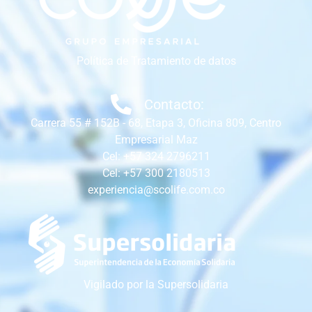
Política de Tratamiento de datos
Contacto:
Carrera 55 # 152B - 68, Etapa 3, Oficina 809, Centro
Empresarial Maz
Cel: +57 324 2796211
Cel: +57 300 2180513
experiencia@scolife.com.co
Vigilado por la Supersolidaria