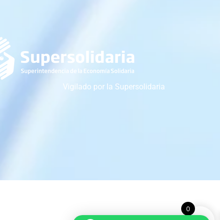
Vigilado por la Supersolidaria
0