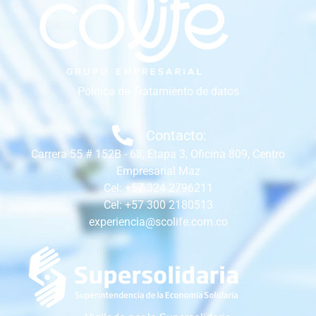
Política de Tratamiento de datos
Contacto:
Carrera 55 # 152B - 68, Etapa 3, Oficina 809, Centro
Empresarial Maz
Cel: +57 324 2796211
Cel: +57 300 2180513
experiencia@scolife.com.co