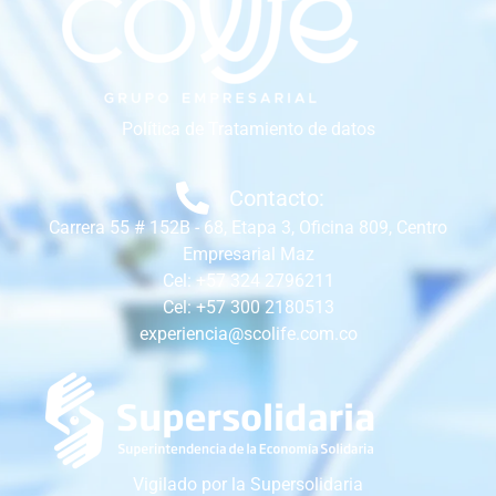
Política de Tratamiento de datos
Contacto:
Carrera 55 # 152B - 68, Etapa 3, Oficina 809, Centro
Empresarial Maz
Cel: +57 324 2796211
Cel: +57 300 2180513
experiencia@scolife.com.co
Vigilado por la Supersolidaria