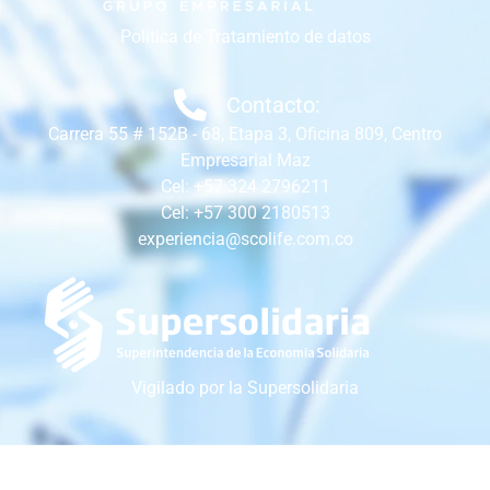
Política de Tratamiento de datos
Contacto:
Carrera 55 # 152B - 68, Etapa 3, Oficina 809, Centro
Empresarial Maz
Cel: +57 324 2796211
Cel: +57 300 2180513
experiencia@scolife.com.co
Vigilado por la Supersolidaria