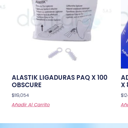
ALASTIK LIGADURAS PAQ X 100
A
OBSCURE
X 
$
119,054
$
12
Añadir Al Carrito
Aña