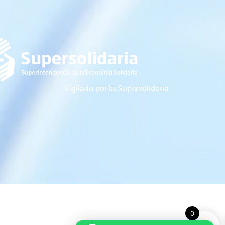
Vigilado por la Supersolidaria
0