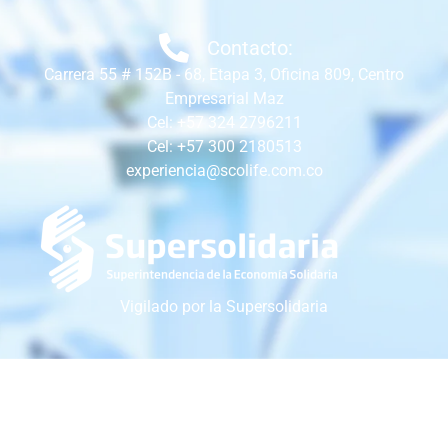
Contacto:
Carrera 55 # 152B - 68, Etapa 3, Oficina 809, Centro
Empresarial Maz
Cel: +57 324 2796211
Cel: +57 300 2180513
experiencia@scolife.com.co
Vigilado por la Supersolidaria