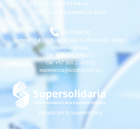
Política de Tratamiento de datos
Contacto:
Carrera 55 # 152B - 68, Etapa 3, Oficina 809, Centro
Empresarial Maz
Cel: +57 324 2796211
Cel: +57 300 2180513
experiencia@scolife.com.co
Vigilado por la Supersolidaria