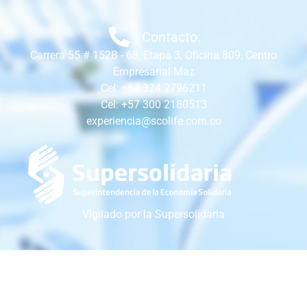
Contacto:
Carrera 55 # 152B - 68, Etapa 3, Oficina 809, Centro
Empresarial Maz
Cel: +57 324 2796211
Cel: +57 300 2180513
experiencia@scolife.com.co
Vigilado por la Supersolidaria