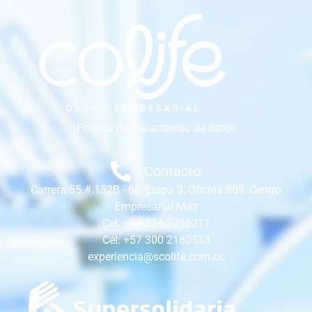
Política de Tratamiento de datos
Contacto:
Carrera 55 # 152B - 68, Etapa 3, Oficina 809, Centro
Empresarial Maz
Cel: +57 324 2796211
Cel: +57 300 2180513
experiencia@scolife.com.co