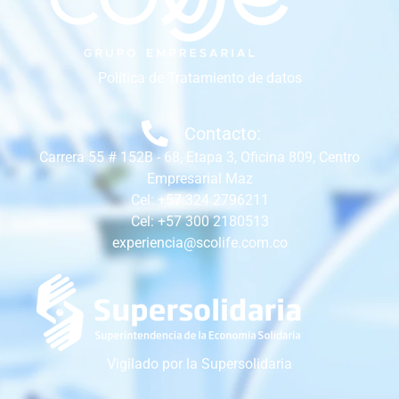
Política de Tratamiento de datos
Contacto:
Carrera 55 # 152B - 68, Etapa 3, Oficina 809, Centro
Empresarial Maz
Cel: +57 324 2796211
Cel: +57 300 2180513
experiencia@scolife.com.co
Vigilado por la Supersolidaria