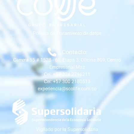
Política de Tratamiento de datos
Contacto:
Carrera 55 # 152B - 68, Etapa 3, Oficina 809, Centro
Empresarial Maz
Cel: +57 324 2796211
Cel: +57 300 2180513
experiencia@scolife.com.co
Vigilado por la Supersolidaria