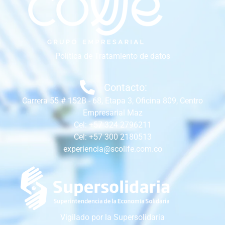
Política de Tratamiento de datos
Contacto:
Carrera 55 # 152B - 68, Etapa 3, Oficina 809, Centro
Empresarial Maz
Cel: +57 324 2796211
Cel: +57 300 2180513
experiencia@scolife.com.co
Vigilado por la Supersolidaria