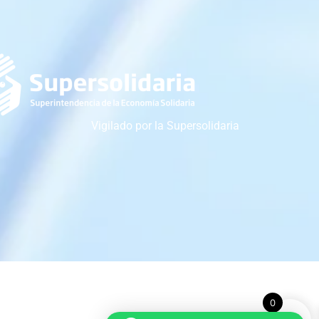
Vigilado por la Supersolidaria
0