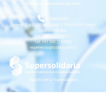
Política de Tratamiento de datos
Contacto:
Carrera 55 # 152B - 68, Etapa 3, Oficina 809, Centro
Empresarial Maz
Cel: +57 324 2796211
Cel: +57 300 2180513
experiencia@scolife.com.co
Vigilado por la Supersolidaria