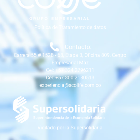
Política de Tratamiento de datos
Contacto:
Carrera 55 # 152B - 68, Etapa 3, Oficina 809, Centro
Empresarial Maz
Cel: +57 324 2796211
Cel: +57 300 2180513
experiencia@scolife.com.co
Vigilado por la Supersolidaria