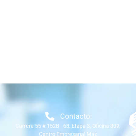
Contacto:
Carrera 55 # 152B - 68, Etapa 3, Oficina 809,
Centro Empresarial Maz