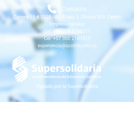
Contacto:
Carrera 55 # 152B - 68, Etapa 3, Oficina 809, Centro
Empresarial Maz
Cel: +57 324 2796211
Cel: +57 300 2180513
experiencia@scolife.com.co
Vigilado por la Supersolidaria