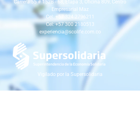
Carrera 55 # 152B - 68, Etapa 3, Oficina 809, Centro
Empresarial Maz
Cel: +57 324 2796211
Cel: +57 300 2180513
experiencia@scolife.com.co
Vigilado por la Supersolidaria