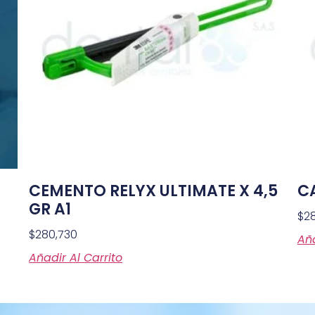
CEMENTO RELYX ULTIMATE X 4,5
CA
GR A1
$
2
$
280,730
Aña
Añadir Al Carrito