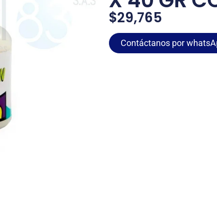
X 40 GR C
$
29,765
Contáctanos por whatsA