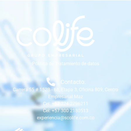
Política de Tratamiento de datos
Contacto:
Carrera 55 # 152B - 68, Etapa 3, Oficina 809, Centro
Empresarial Maz
Cel: +57 324 2796211
Cel: +57 300 2180513
experiencia@scolife.com.co