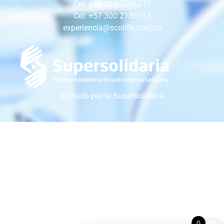
Cel: +57 324 2796211
Cel: +57 300 2180513
experiencia@scolife.com.co
Vigilado por la Supersolidaria
0