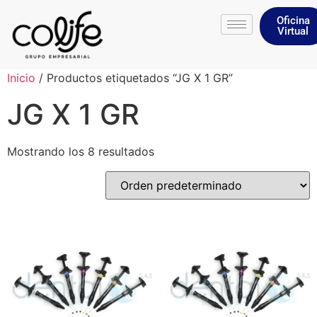
Oficina
Virtual
Inicio
/ Productos etiquetados “JG X 1 GR”
JG X 1 GR
Mostrando los 8 resultados