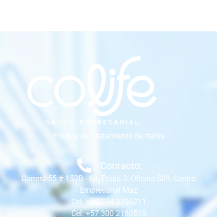
Política de Tratamiento de datos
Contacto:
Carrera 55 # 152B - 68, Etapa 3, Oficina 809, Centro
Empresarial Maz
Cel: +57 324 2796211
Cel: +57 300 2180513