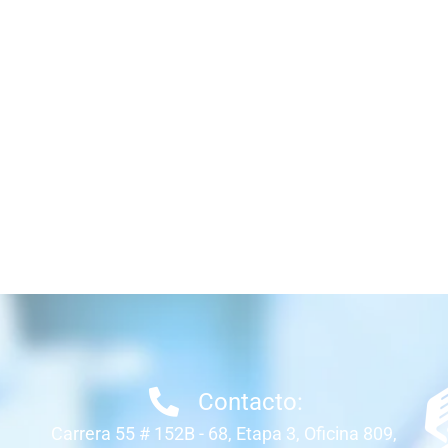
Contacto:
Carrera 55 # 152B - 68, Etapa 3, Oficina 809,