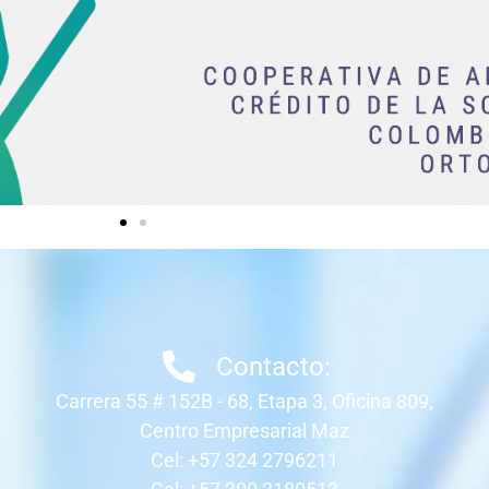
Contacto:
Carrera 55 # 152B - 68, Etapa 3, Oficina 809,
Centro Empresarial Maz
Cel: +57 324 2796211